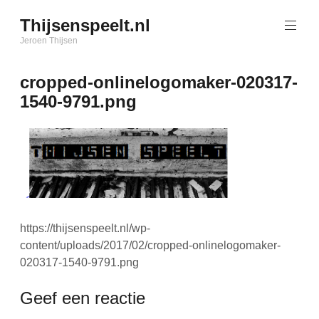
Naar
Thijsenspeelt.nl
de
inhoud
Jeroen Thijsen
springen
cropped-onlinelogomaker-020317-
1540-9791.png
https://thijsenspeelt.nl/wp-
content/uploads/2017/02/cropped-onlinelogomaker-
020317-1540-9791.png
Geef een reactie