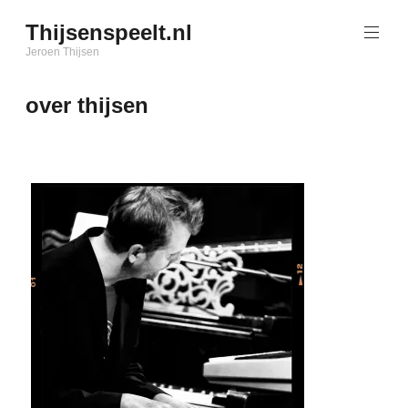
Naar
Thijsenspeelt.nl
de
inhoud
Jeroen Thijsen
springen
over thijsen