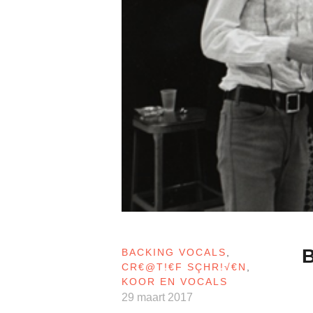
B
BACKING VOCALS
,
CR€@T!€F SÇHR!√€N
,
KOOR EN VOCALS
29 maart 2017