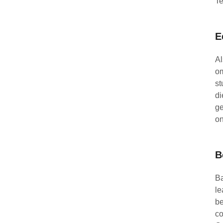
T
E
Al
om
st
di
ge
on
B
Ba
le
be
co