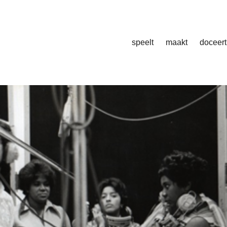
speelt
maakt
doceert