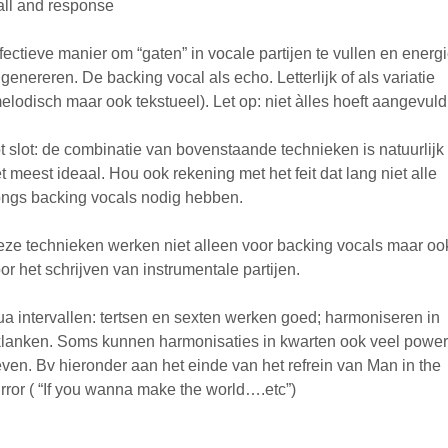
ll and response
fectieve manier om “gaten” in vocale partijen te vullen en energ
 genereren. De backing vocal als echo. Letterlijk of als variatie
elodisch maar ook tekstueel). Let op: niet àlles hoeft aangevuld
t slot: de combinatie van bovenstaande technieken is natuurlijk
t meest ideaal. Hou ook rekening met het feit dat lang niet alle
ngs backing vocals nodig hebben.
ze technieken werken niet alleen voor backing vocals maar oo
or het schrijven van instrumentale partijen.
a intervallen: tertsen en sexten werken goed; harmoniseren in
lanken. Soms kunnen harmonisaties in kwarten ook veel power
ven. Bv hieronder aan het einde van het refrein van Man in the
rror ( “If you wanna make the world….etc”)