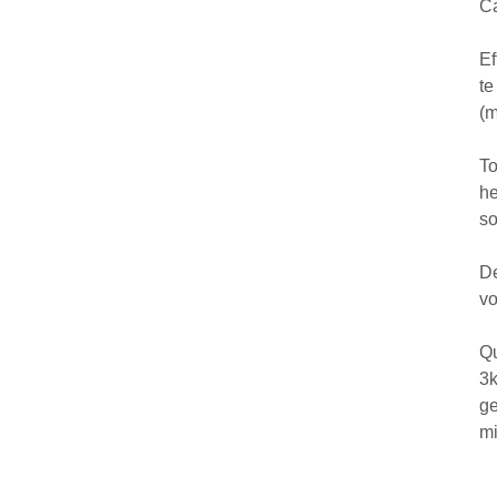
Ca
Ef
te
(m
To
he
so
De
vo
Qu
3k
ge
mi