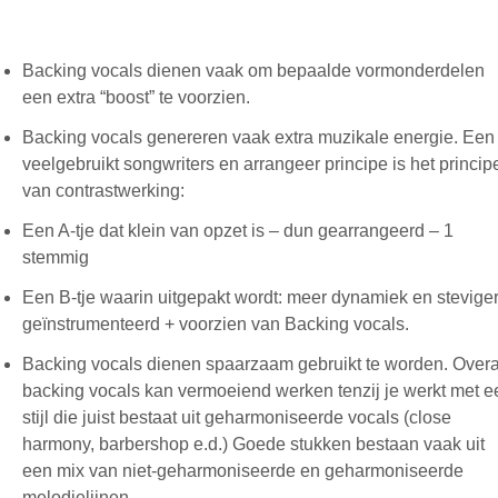
Backing vocals dienen vaak om bepaalde vormonderdelen
een extra “boost” te voorzien.
Backing vocals genereren vaak extra muzikale energie. Een
veelgebruikt songwriters en arrangeer principe is het princip
van contrastwerking:
Een A-tje dat klein van opzet is – dun gearrangeerd – 1
stemmig
Een B-tje waarin uitgepakt wordt: meer dynamiek en stevige
geïnstrumenteerd + voorzien van Backing vocals.
Backing vocals dienen spaarzaam gebruikt te worden. Overa
backing vocals kan vermoeiend werken tenzij je werkt met e
stijl die juist bestaat uit geharmoniseerde vocals (close
harmony, barbershop e.d.) Goede stukken bestaan vaak uit
een mix van niet-geharmoniseerde en geharmoniseerde
melodielijnen.