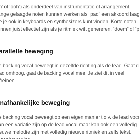
h’ of ‘ooh’) als onderdeel van instrumentatie of arrangement.
nge gelaagde noten kunnen werken als “pad” een akkoord laa
e je ook in keyboards en synthesizers kunt vinden. Korte noten
nnen juist effectief zijn als je ritmiek wilt genereren. “doem” of “
arallelle beweging
 backing vocal beweegt in dezelfde richting als de lead. Gaat 
ad omhoog, gaat de backing vocal mee. Je ziet dit in veel
freinen
nafhankelijke beweging
 backing vocal beweegt op een eigen manier t.o.v. de lead voca
n een variatie zijn op de lead vocal maar kan ook een volledig
euwe melodie zijn met volledig nieuwe ritmiek en zelfs tekst.