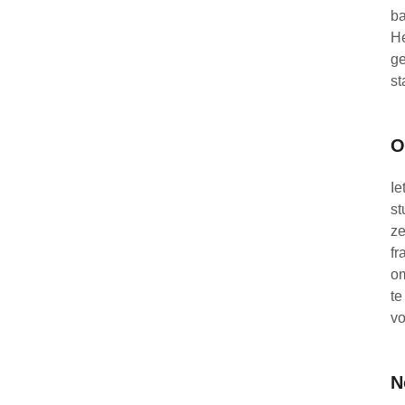
ba
He
ge
st
O
Ie
st
ze
fr
om
te
vo
N