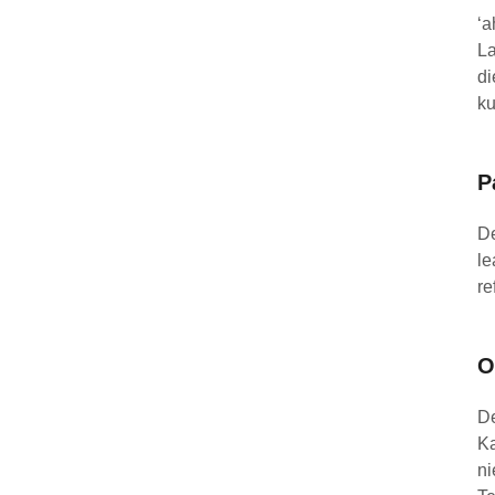
‘a
La
di
ku
P
De
le
re
O
De
Ka
ni