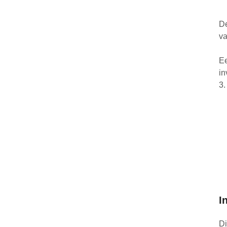
De
va
Ee
in
3.
I
Di