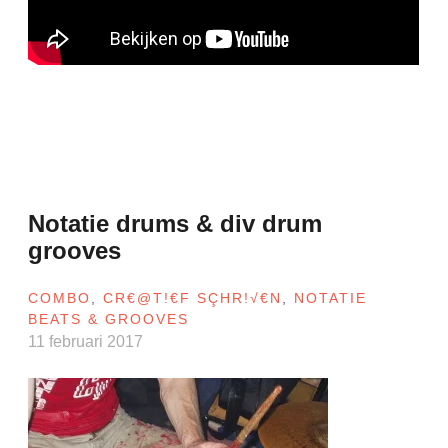
Notatie drums & div drum
grooves
COMBO
,
CR€@T!€F SÇHR!√€N
,
NOTATIE
BEATS & GROOVES
11 februari 2017