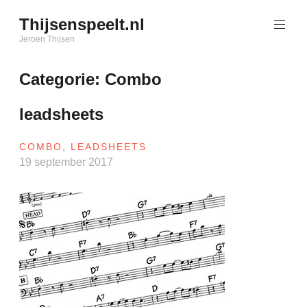
Naar
Thijsenspeelt.nl
de
inhoud
Jeroen Thijsen
springen
Categorie:
Combo
leadsheets
COMBO
,
LEADSHEETS
19 september 2017