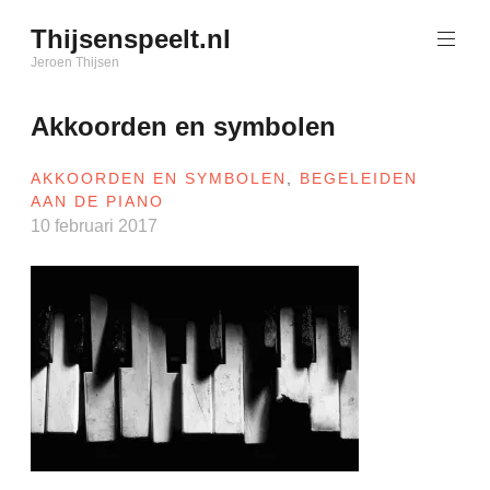
Naar
Thijsenspeelt.nl
de
inhoud
Jeroen Thijsen
springen
Akkoorden en symbolen
AKKOORDEN EN SYMBOLEN
,
BEGELEIDEN
AAN DE PIANO
10 februari 2017