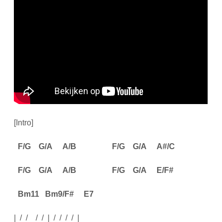
[Intro]
F/G
G/A
A/B
F/G
G/A
A#/C
F/G
G/A
A/B
F/G
G/A
E/F#
Bm11
Bm9/F#
E7
| / / / / | / / / / |