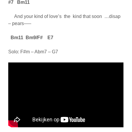
#7
Bm11
And your kind of love’s the kind that soon …disap
– pears—–
Bm11
Bm9/F#
E7
Solo: F#m – Abm7 – G7