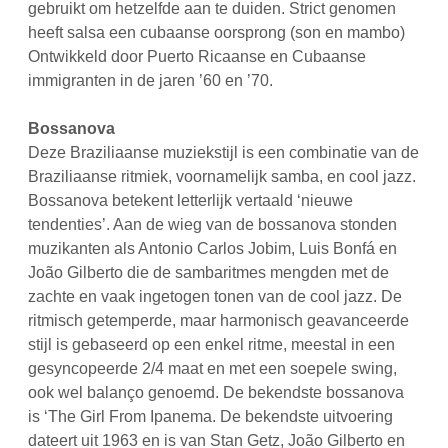
gebruikt om hetzelfde aan te duiden. Strict genomen
heeft salsa een cubaanse oorsprong (son en mambo)
Ontwikkeld door Puerto Ricaanse en Cubaanse
immigranten in de jaren ’60 en ’70.
Bossanova
Deze Braziliaanse muziekstijl is een combinatie van de
Braziliaanse ritmiek, voornamelijk samba, en cool jazz.
Bossanova betekent letterlijk vertaald ‘nieuwe
tendenties’. Aan de wieg van de bossanova stonden
muzikanten als Antonio Carlos Jobim, Luis Bonfá en
João Gilberto die de sambaritmes mengden met de
zachte en vaak ingetogen tonen van de cool jazz. De
ritmisch getemperde, maar harmonisch geavanceerde
stijl is gebaseerd op een enkel ritme, meestal in een
gesyncopeerde 2/4 maat en met een soepele swing,
ook wel balanço genoemd. De bekendste bossanova
is ‘The Girl From Ipanema. De bekendste uitvoering
dateert uit 1963 en is van Stan Getz, João Gilberto en