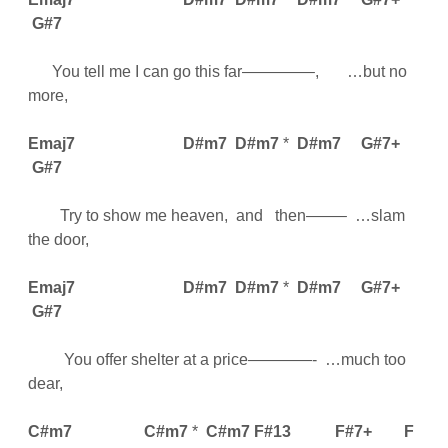
G#7
You tell me I can go this far————–, …but no
more,
Emaj7
D#m7
D#m7
*
D#m7
G#7+
G#7
Try to show me heaven, and then——– …slam
the door,
Emaj7
D#m7
D#m7
*
D#m7
G#7+
G#7
You offer shelter at a price————- …much too
dear,
C#m7
C#m7
*
C#m7
F#13
F#7+
F