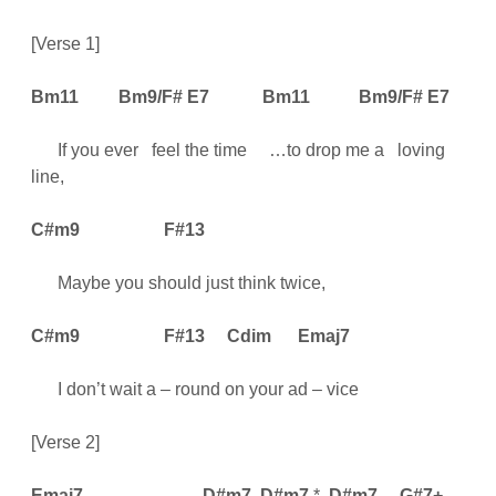
[Verse 1]
Bm11
Bm9/F#
E7
Bm11
Bm9/F#
E7
If you ever feel the time …to drop me a loving
line,
C#m9
F#13
Maybe you should just think twice,
C#m9
F#13
Cdim
Emaj7
I don’t wait a – round on your ad – vice
[Verse 2]
Emaj7
D#m7
D#m7
*
D#m7
G#7+