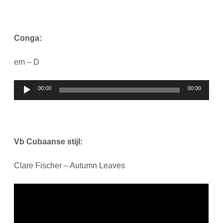
Conga:
em – D
Audiospeler
00:00
00:00
Vb Cubaanse stijl:
Clare Fischer – Autumn Leaves