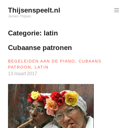
Naar
Thijsenspeelt.nl
de
inhoud
Jeroen Thijsen
springen
Categorie:
latin
Cubaanse patronen
BEGELEIDEN AAN DE PIANO
,
CUBAANS
PATROON
,
LATIN
13 maart 2017