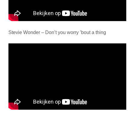
Stevie Wonder – Don’t you worry ’bout a thing