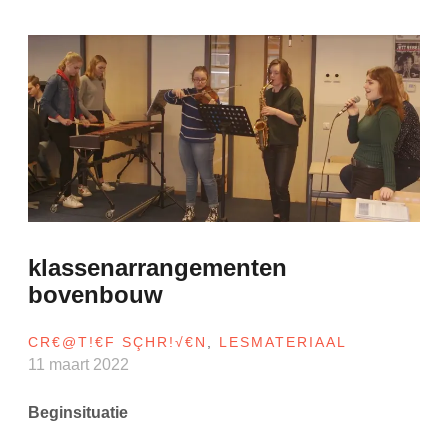
klassenarrangementen
bovenbouw
CR€@T!€F SÇHR!√€N
,
LESMATERIAAL
11 maart 2022
Beginsituatie