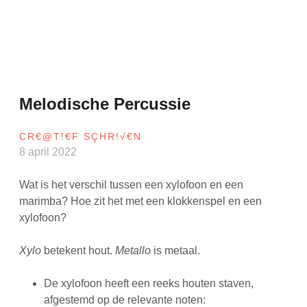
Melodische Percussie
CR€@T!€F SÇHR!√€N
8 april 2022
Wat is het verschil tussen een xylofoon en een
marimba? Hoe zit het met een klokkenspel en een
xylofoon?
Xylo
betekent hout.
Metallo
is metaal.
De xylofoon heeft een reeks houten staven,
afgestemd op de relevante noten: