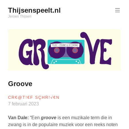
Naar
Thijsenspeelt.nl
de
inhoud
Jeroen Thijsen
springen
Groove
CR€@T!€F SÇHR!√€N
7 februari 2023
Van Dale:
“Een
groove
is een muzikale term die in
zwang is in de populaire muziek voor een reeks noten